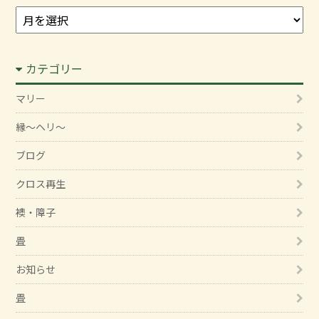
ア
ー
カ
カテゴリー
イ
ブ
マリー
縁～ヘリ～
ブログ
クロス再生
襖・障子
畳
お知らせ
畳