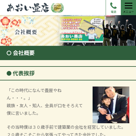
電話
メニュー
会社概要
代表挨拶
「この時代になんで畳屋やね
ん・・・。」
親族・友人・知人、全員が口をそろえて
僕に言いました。
その当時僕は３０歳手前で建築業の会社を経営していました。
２０歳そこそこから気張ってやってきた会社でした。