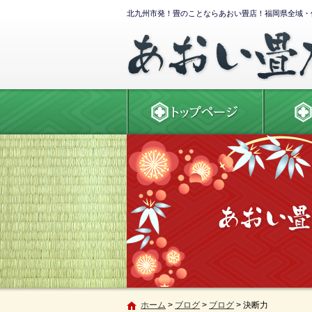
北九州市発！畳のことならあおい畳店！福岡県全域・
ホーム
>
ブログ
>
ブログ
>
決断力