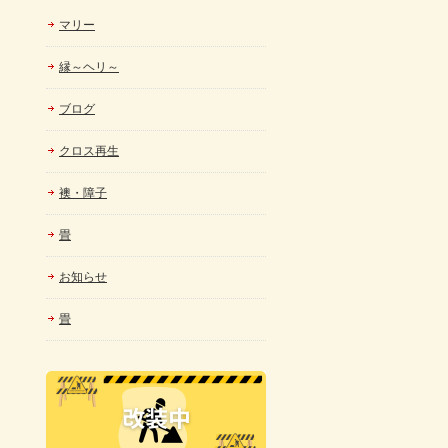
マリー
縁～ヘリ～
ブログ
クロス再生
襖・障子
畳
お知らせ
畳