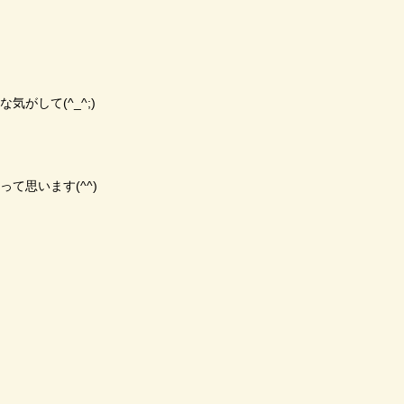
がして(^_^;)
て思います(^^)