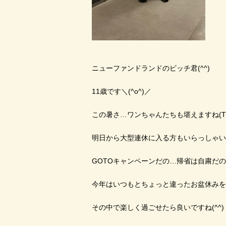
ニューファンドランドのビッチ君(^^)
11歳です＼(^o^)／
この暑さ…ワンちゃんたちも堪えますね(T_
明日から大型連休に入る方もいらっしゃい
GOTOキャンペーンだの…帰省は自粛だ
今年はいつもとちょっと違ったお盆休みを過
その中で楽しく過ごせたら良いですね(^^)