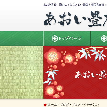
北九州市発！畳のことならあおい畳店！福岡県全域・
ホーム
>
ブログ
>
ブログ
>
ビッチくん♪