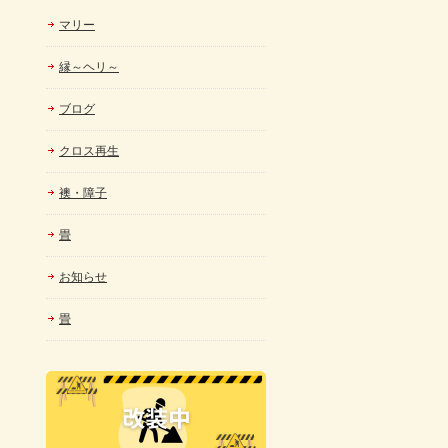
マリー
縁～ヘリ～
ブログ
クロス再生
襖・障子
畳
お知らせ
畳