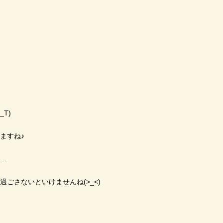
T)
ますね♪
の…
ごさないといけませんね(>_<)