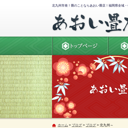
北九州市発！畳のことならあおい畳店！福岡県全域・
ホーム
>
ブログ
>
ブログ
>
北九州～