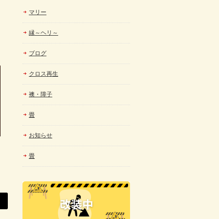
マリー
縁～ヘリ～
ブログ
クロス再生
襖・障子
畳
お知らせ
畳