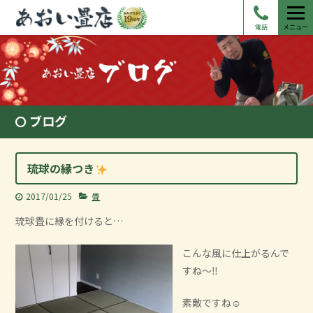
電話
メニュー
ブログ
琉球の縁つき
2017/01/25
畳
琉球畳に縁を付けると…
こんな風に仕上がるんで
すね～‼
素敵ですね☺